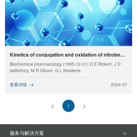
Kinetics of conjugation and oxidation of nitrobenzyl alcohols by rat hepatic enzymes.
Biochemical pharmacology (1985-12-01) D E Rickert, J D
deBethizy, M R Glover, G L Kedderis
查看详情
2024-07
1
服务与解决方案