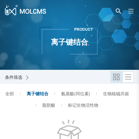
PRODUCT
离子键结合
条件筛选
全部
离子键结合
氨基酸(同位素)
生物核磁共振
脂肪酸
标记生物活性物