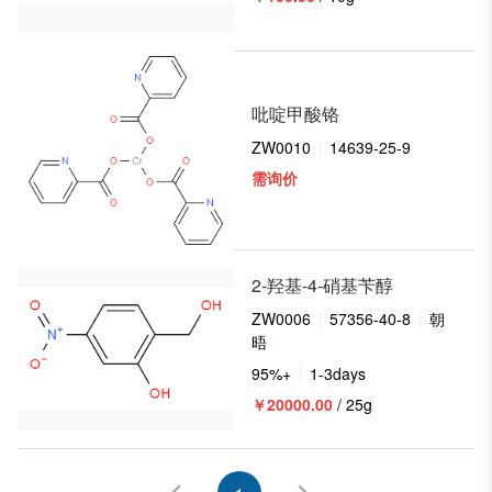
吡啶甲酸铬
ZW0010
14639-25-9
需询价
2-羟基-4-硝基苄醇
ZW0006
57356-40-8
朝
晤
95%+
1-3days
￥20000.00
/ 25g