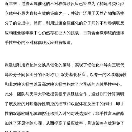
近年来，过渡金属催化的不对称偶联反应已经成为了构建各类Csp3
立体中心最为直接有效的策略之一，并被广泛用于天然产物和药物
分子的合成中。然而，利用过渡金属催化的分子间的不对称偶联反
应构建全碳季碳中心仍然存在巨大的挑战，目前含全碳季碳的连续
手性中心的不对称偶联反应鲜有报道。
课题组利用双配体交换共催化的策略，实现了钯催化非导向三取代
烯烃分子间多组分的不对称1,2-双芳基化反应，以专一的区域选择性
和非对映选择性以及高对映选择性构建了含季碳的连续手性中心。
此外，团队与天津大学教授黄根平课题组合作，通过DFT计算阐明
了该反应的对映选择性调控的细节和双配体在反应中的作用，即手
性的双恶唑啉配体调控迁移插入时的对映选择性；非手性富马酸酯
加速了还原消除步骤，从而提高了反应效率，且该策略有效避免了